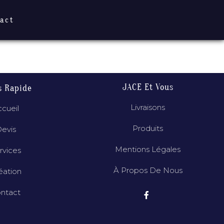
act
JACE Et Vous
s Rapide
Livraisons
cueil
Produits
evis
Mentions Légales
rvices
À Propos De Nous
éation
ntact