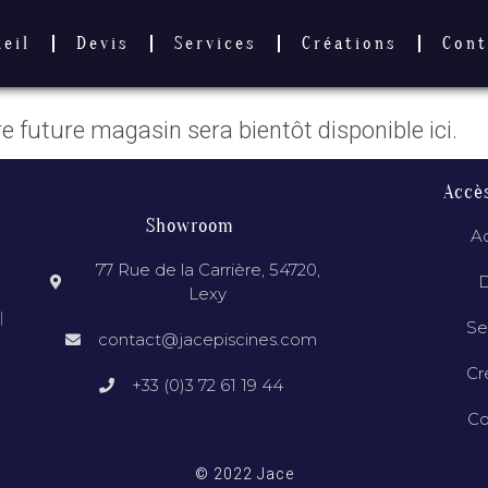
Boutique
ueil
Devis
Services
Créations
Cont
re future magasin sera bientôt disponible ici.
Accè
Showroom
Ac
77 Rue de la Carrière, 54720,
D
Lexy
l
Se
contact@jacepiscines.com
Cr
+33 (0)3 72 61 19 44
Co
© 2022 Jace