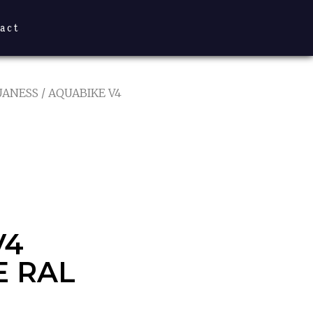
act
UANESS
/ AQUABIKE V4
4 EPOXY
003
V4
E RAL