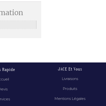
rmation
JACE Et Vous
s Rapide
Livraisons
cueil
Produits
evis
Mentions Légales
rvices