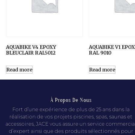
AQUABIKE V4 EPOXY
AQUABIKE V1 EPO
BLEUCLAIR RAL5012
RAL 9010
Read more
Read more
À Propos De Nous
Fort d’une expérience de plus de 25 ans dans la
réalisation de vos projets piscines, spas, saunas et
accessoires, JACE vous assure un service commercia
d’expert ainsi que des produits sélectionnés pour