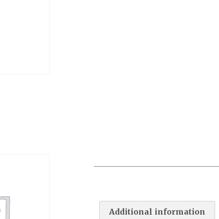
AQUABIKE V4 EPOXY ROSE
RAL 4003
Additional information