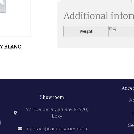
Additional info
17 kg
Weight
XY BLANC
Accè
Showroom
Ac
77 Rue de la Carrière, 54720,
D
Lexy
l
Se
contact@jacepiscines.com