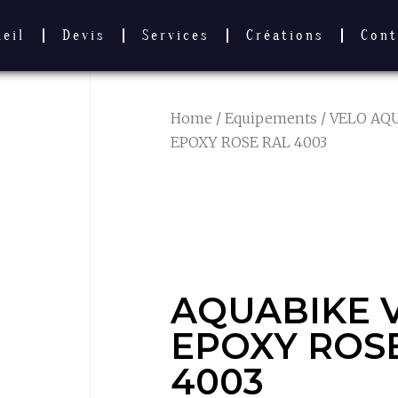
ueil
Devis
Services
Créations
Cont
Home
/
Equipements
/
VELO AQ
EPOXY ROSE RAL 4003
AQUABIKE V
ROSE RAL 4
AQUABIKE 
EPOXY ROS
4003