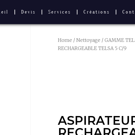
ueil
Devis
Services
Créations
Cont
Home
/
Nettoyage
/
GAMME TEL
RECHARGEABLE TELSA 5 C/9
ASPIRATEU
RECHARGEA
TELSA 5 C/9
ASPIRATEU
RECHARGE