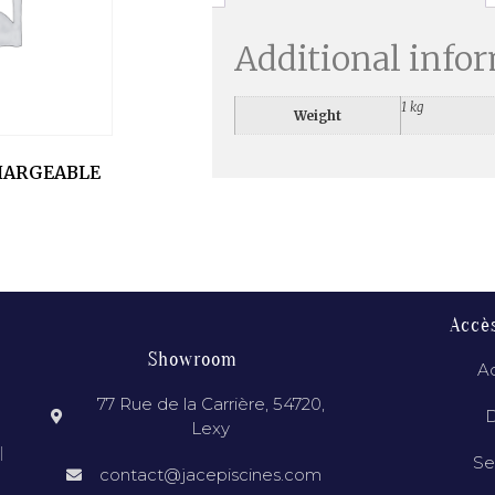
Additional info
1 kg
Weight
HARGEABLE
Accè
Showroom
Ac
77 Rue de la Carrière, 54720,
D
Lexy
l
Se
contact@jacepiscines.com