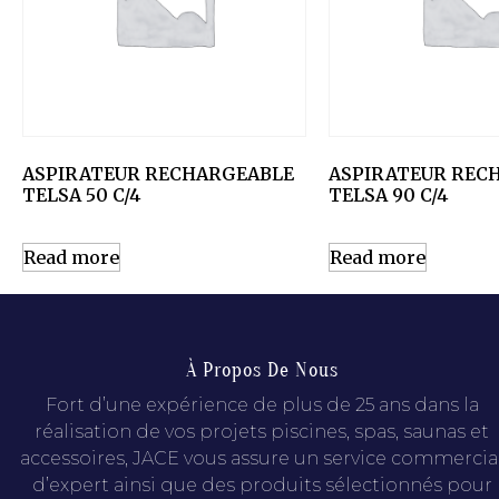
ASPIRATEUR RECHARGEABLE
ASPIRATEUR REC
TELSA 50 C/4
TELSA 90 C/4
Read more
Read more
À Propos De Nous
Fort d’une expérience de plus de 25 ans dans la
réalisation de vos projets piscines, spas, saunas et
accessoires, JACE vous assure un service commercia
d’expert ainsi que des produits sélectionnés pour