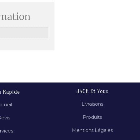
rmation
JACE Et Vous
s Rapide
Livraisons
cueil
Produits
evis
Mentions Légales
rvices