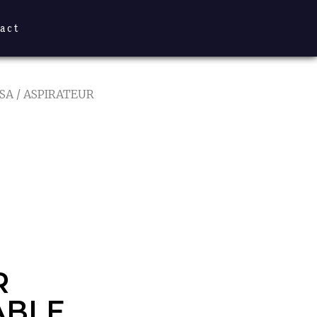
act
SA
/ ASPIRATEUR
R
BLE
R
ABLE