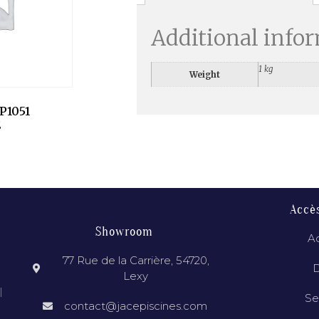
Additional info
1 kg
Weight
P1051
E
Accè
Showroom
Ac
77 Rue de la Carrière, 54720,
D
Lexy
l
Se
contact@jacepiscines.com