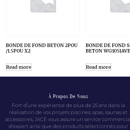
BONDE DE FOND BETON 2POU
BONDE DE FOND S
/1.5POU X2
BETON WG1051AV
Read more
Read more
À Propos De Nous
Fort d’une expérience de plus de 25 ans dans la
réalisation de vos projets piscines, spas, saunas et
accessoires, JACE vous assure un service commercia
d’expert ainsi que des produits sélectionnés pour