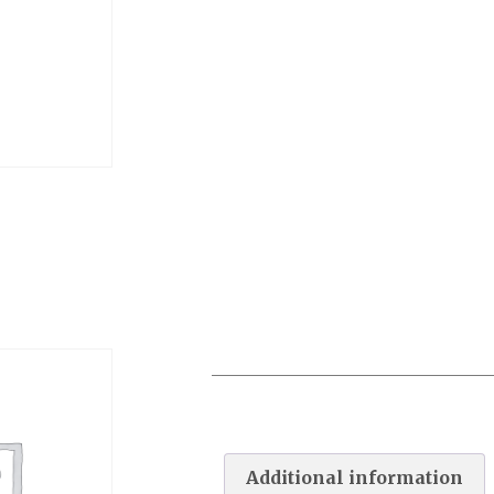
BONDE DE FOND BETON
50/1.5POU X2
Additional information