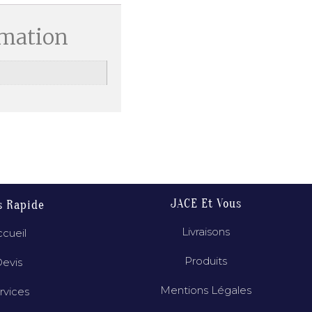
rmation
JACE Et Vous
s Rapide
Livraisons
cueil
Produits
evis
Mentions Légales
rvices