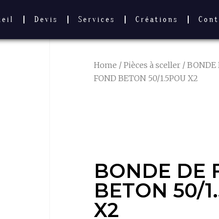
ueil
Devis
Services
Créations
Cont
Home
/
Pièces à sceller
/
BONDE 
FOND BETON 50/1.5POU X2
BONDE DE 
BETON 50/1.
BONDE DE 
BETON 50/1
X2