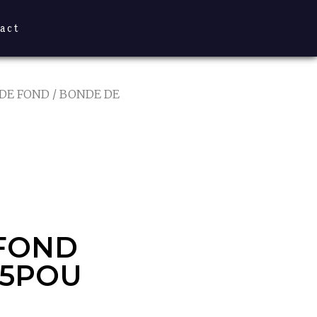
act
DE FOND
/ BONDE DE
FOND
5POU X2
FOND
.5POU