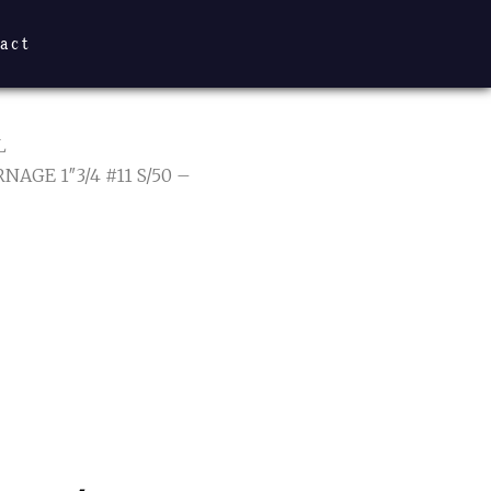
act
L
AGE 1″3/4 #11 S/50 –
″3/4 #11