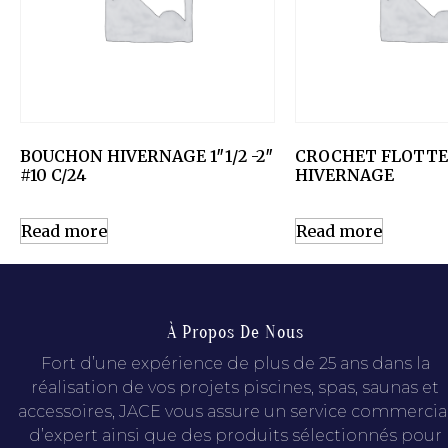
BOUCHON HIVERNAGE 1″1/2 -2″
CROCHET FLOTT
#10 C/24
HIVERNAGE
Read more
Read more
À Propos De Nous
Fort d’une expérience de plus de 25 ans dans la
réalisation de vos projets piscines, spas, saunas et
accessoires, JACE vous assure un service commercia
d’expert ainsi que des produits sélectionnés pour