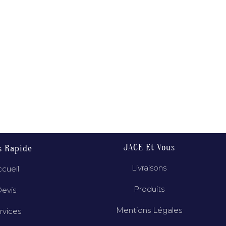
JACE Et Vous
s Rapide
Livraisons
cueil
Produits
evis
Mentions Légales
rvices