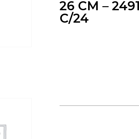
26 CM – 249
C/24
BROSSE POILS INOX 26 CM –
24911BSS C/24