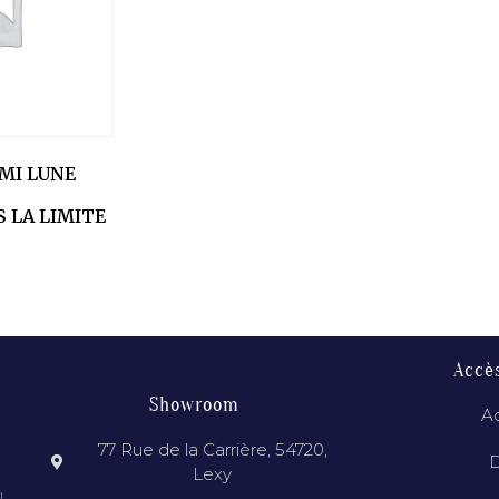
EMI LUNE
 LA LIMITE
Accè
Showroom
Ac
77 Rue de la Carrière, 54720,
D
Lexy