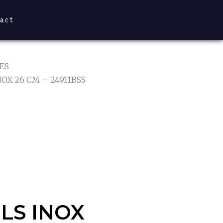
act
ES
NOX 26 CM – 24911BSS
LS INOX
11BSS
LS INOX