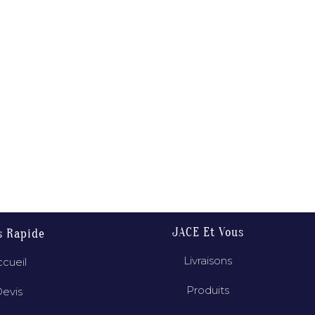
JACE Et Vous
s Rapide
Livraisons
cueil
Produits
evis