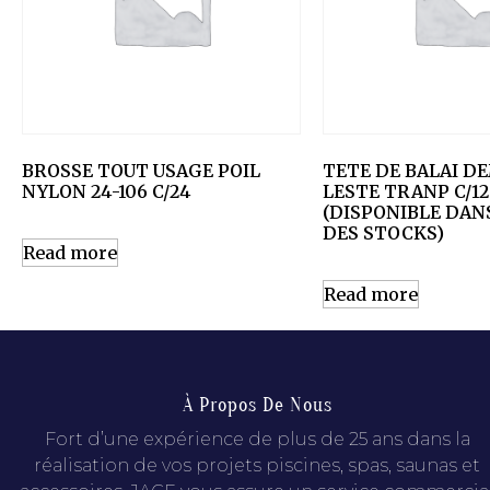
BROSSE TOUT USAGE POIL
TETE DE BALAI D
NYLON 24-106 C/24
LESTE TRANP C/12
(DISPONIBLE DANS
DES STOCKS)
Read more
Read more
À Propos De Nous
Fort d’une expérience de plus de 25 ans dans la
réalisation de vos projets piscines, spas, saunas et