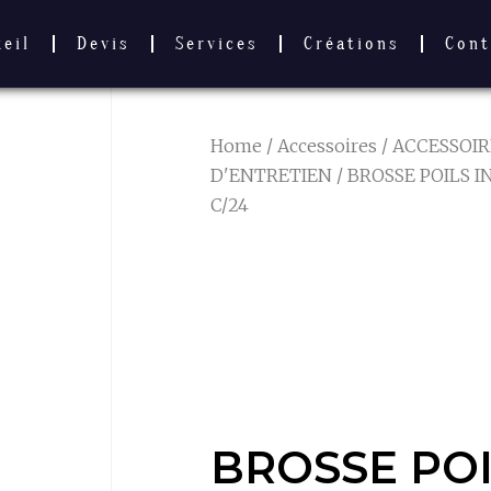
ueil
Devis
Services
Créations
Cont
Home
/
Accessoires
/
ACCESSOIR
D'ENTRETIEN
/ BROSSE POILS I
C/24
BROSSE POI
26 CM – 249
C/24
BROSSE POI