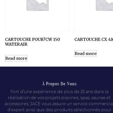
CARTOUCHE POUR?CW 150
CARTOUCHE CX 41
WATERAIR
Read more
Read more
À Propos De Nous
Fort d’une expérience de plus de 25 ans dans la
réalisation de vos projets piscines, spas, saunas et
accessoires, JACE vous assure un service commercia
d’expert ainsi que des produits sélectionnés pour