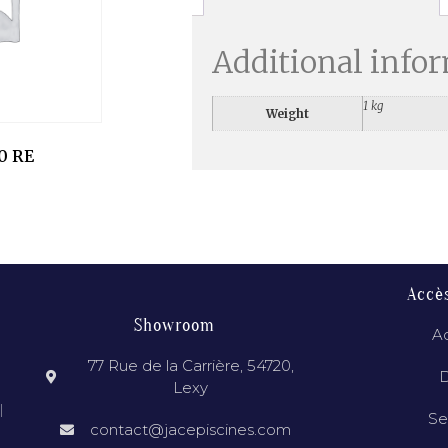
Additional info
1 kg
Weight
0 RE
Accè
Showroom
Ac
77 Rue de la Carrière, 54720,
D
Lexy
l
Se
contact@jacepiscines.com