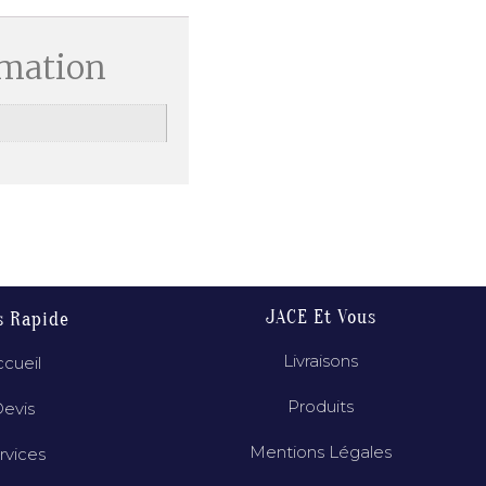
rmation
JACE Et Vous
s Rapide
Livraisons
cueil
Produits
evis
Mentions Légales
rvices