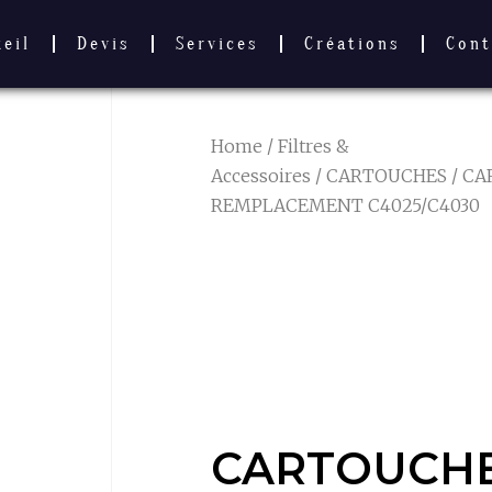
ueil
Devis
Services
Créations
Cont
Home
/
Filtres &
Accessoires
/
CARTOUCHES
/ CA
REMPLACEMENT C4025/C4030
CARTOUCHE
REMPLACE
C4025/C4030
CARTOUCHE