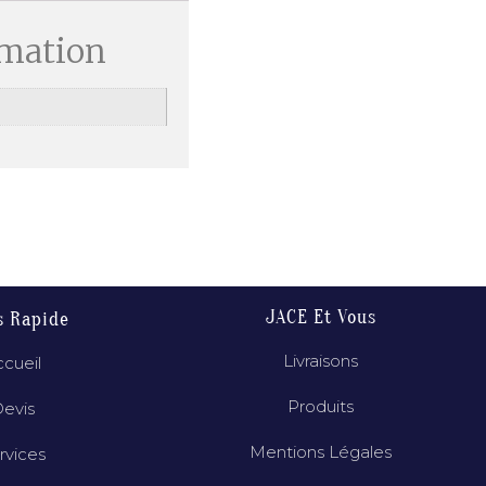
rmation
JACE Et Vous
s Rapide
Livraisons
cueil
Produits
evis
Mentions Légales
rvices