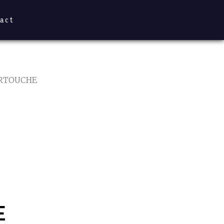
act
ARTOUCHE
E
MENT
E