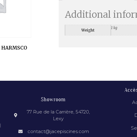
Additional info
1 kg
Weight
R HARMSCO
Accè
Showroom
Ac
77 Rue de la Carrière, 54720,
D
Lexy
l
Se
contact@jacepiscines.com