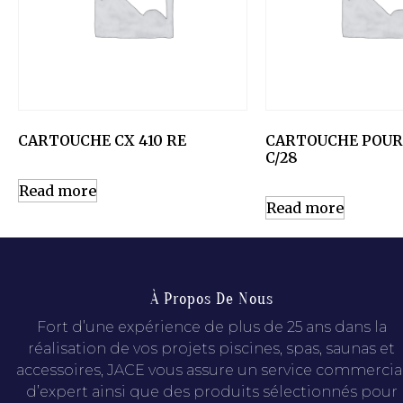
CARTOUCHE CX 410 RE
CARTOUCHE POU
C/28
Read more
Read more
À Propos De Nous
Fort d’une expérience de plus de 25 ans dans la
réalisation de vos projets piscines, spas, saunas et
accessoires, JACE vous assure un service commercia
d’expert ainsi que des produits sélectionnés pour