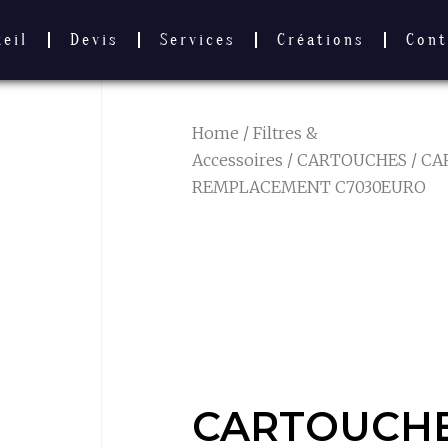
ueil
Devis
Services
Créations
Cont
Home
/
Filtres &
Accessoires
/
CARTOUCHES
/ C
REMPLACEMENT C7030EURO
CARTOUCH
REMPLACE
C7030EURO
CARTOUCH