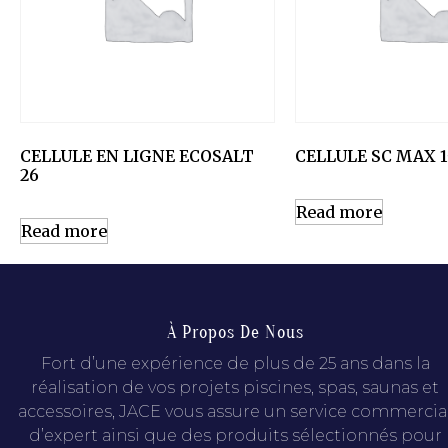
CELLULE EN LIGNE ECOSALT
CELLULE SC MAX 1
26
Read more
Read more
À Propos De Nous
Fort d’une expérience de plus de 25 ans dans la
réalisation de vos projets piscines, spas, saunas et
accessoires, JACE vous assure un service commercia
d’expert ainsi que des produits sélectionnés pour