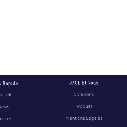
JACE Et Vous
s Rapide
Livraisons
cueil
Produits
evis
Mentions Légales
rvices