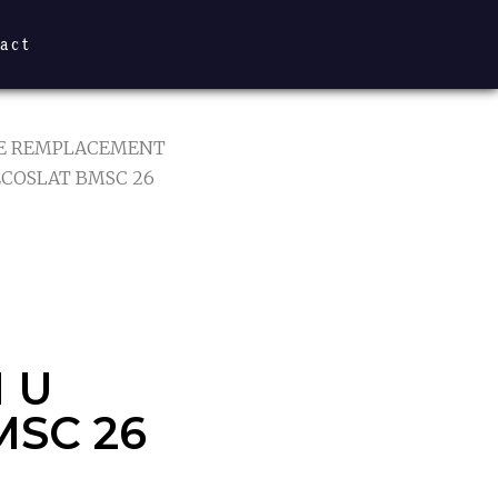
act
DE REMPLACEMENT
ECOSLAT BMSC 26
 U
SC 26
 U
MSC 26