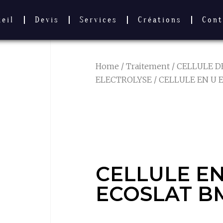
ueil
Devis
Services
Créations
Cont
Home
/
Traitement
/
CELLULE 
ELECTROLYSE
/ CELLULE EN U 
CELLULE EN
ECOSLAT BM
CELLULE EN
ECOSLAT B