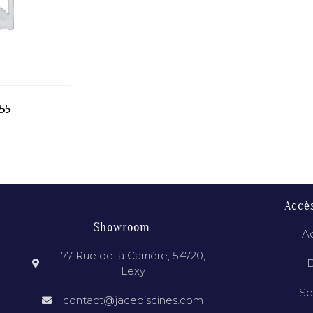
55
Accè
Showroom
Ac
77 Rue de la Carrière, 54720,
D
Lexy
l
Se
contact@jacepiscines.com