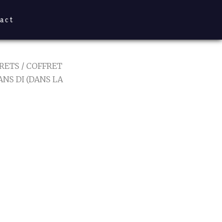
act
RETS
/ COFFRET
NS DI (DANS LA
BALAI
NS LA