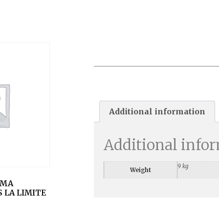
COFFRET PANORAMA
1FIL+2PRO+BALAI SANS DI
(DANS LA LIMITE DES
STOCKS)
Additional information
Additional info
9 kg
Weight
AMA
S LA LIMITE