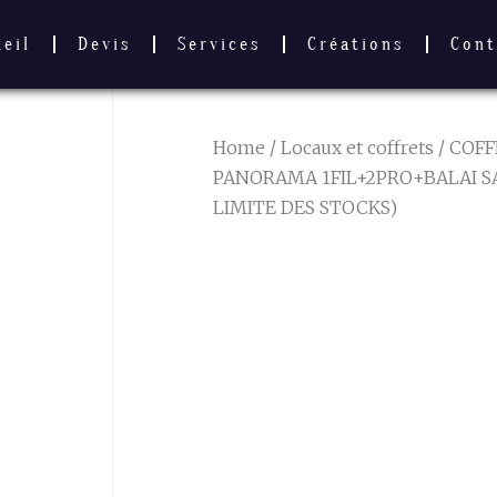
ueil
Devis
Services
Créations
Cont
Home
/
Locaux et coffrets
/
COFF
PANORAMA 1FIL+2PRO+BALAI SA
LIMITE DES STOCKS)
COFFRET
PANORAMA
1FIL+2PRO+
SANS DI (DA