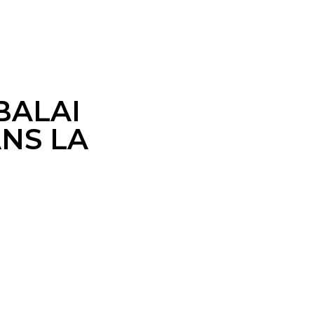
 STOCKS)
BALAI
ANS LA