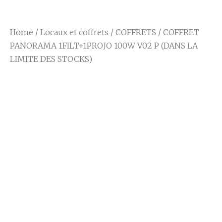
Home
/
Locaux et coffrets
/
COFFRETS
/ COFFRET
PANORAMA 1FILT+1PROJO 100W V02 P (DANS LA
LIMITE DES STOCKS)
COFFRET
PANORAMA
1FILT+1PROJO
100W V02 P (DANS
LA LIMITE DES
STOCKS)