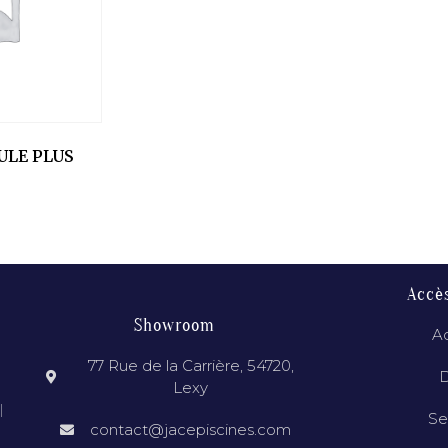
ULE PLUS
Accè
Showroom
Ac
77 Rue de la Carrière, 54720,
D
Lexy
l
Se
contact@jacepiscines.com