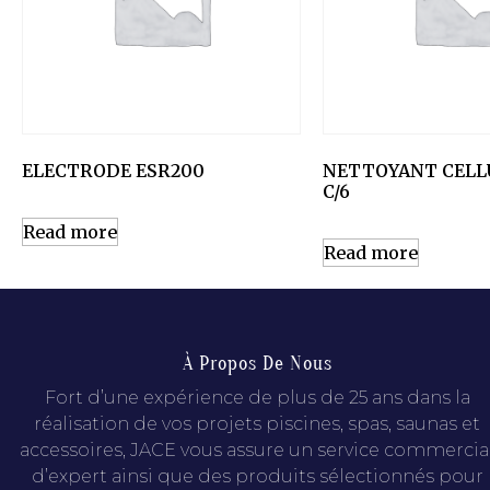
ELECTRODE ESR200
NETTOYANT CELL
C/6
Read more
Read more
À Propos De Nous
Fort d’une expérience de plus de 25 ans dans la
réalisation de vos projets piscines, spas, saunas et
accessoires, JACE vous assure un service commercia
d’expert ainsi que des produits sélectionnés pour