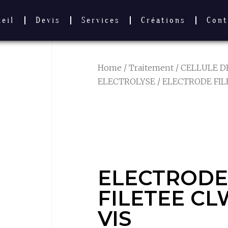
ueil
Devis
Services
Créations
Cont
Home
/
Traitement
/
CELLULE 
ELECTROLYSE
/ ELECTRODE FILE
ELECTRODE 
CLW 170 A V
ELECTRODE
FILETEE CL
VIS