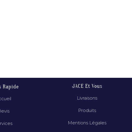
JACE Et Vous
s Rapide
Livraisons
cueil
Produits
evis
Mentions Légales
rvices