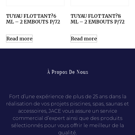
TUYAU FLOTTANT?6
TUYAU FLOTTANT?8
ML – 2 EMBOUTS P/72
ML – 2 EMBOUTS P/72
Read more
Read more
À Propos De Nous
Fort d’une expérience de plus de 25 ans dans la
réalisation de vos projets piscines, spas, saunas et
accessoires, JACE vous assure un service
commercial d’expert ainsi que des produits
sélectionnés pour vous offrir le meilleur de la
qualité.