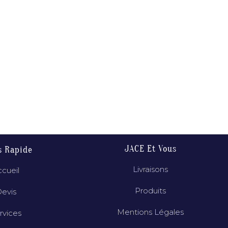
JACE Et Vous
s Rapide
Livraisons
cueil
Produits
evis
Mentions Légales
rvices