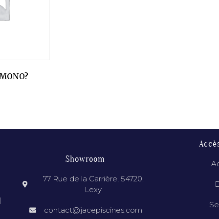
 MONO?
Accè
Showroom
Ac
77 Rue de la Carrière, 54720,
D
Lexy
l
Se
contact@jacepiscines.com