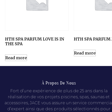
HTH SPA PARFUM LOVE IS IN
HTH SPA PARFUM
THE SPA
Read more
Read more
À Propos De Nous
Fort d’une expérience de plus de 25 ans dans la
réalisation de vos projets piscines, spas, saunas et
accessoires, JACE vous assure un service commercia
d’expert ainsi que des produits sélectionnés pour