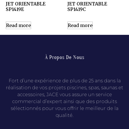
JET ORIENTABLE
JET ORIENTABLE
SP1419E
SP1419C
Read more
Read more
À Propos De Nous
Fort d’une expérience de plus de 25 ans dans la
réalisation de vos projets piscines, spas, saunas et
accessoires, JACE vous assure un service
commercial d’expert ainsi que des produits
sélectionnés pour vous offrir le meilleur de la
qualité.