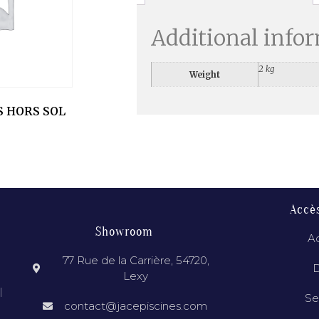
Additional info
2 kg
Weight
S HORS SOL
Accè
Showroom
Ac
77 Rue de la Carrière, 54720,
D
Lexy
l
Se
contact@jacepiscines.com