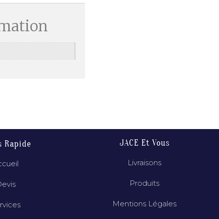
rmation
JACE Et Vous
s Rapide
Livraisons
cueil
Produits
evis
Mentions Légales
rvices