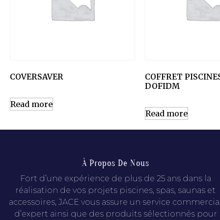
COVERSAVER
COFFRET PISCINE
DOFIDM
Read more
Read more
À Propos De Nous
Fort d’une expérience de plus de 25 ans dans la
réalisation de vos projets piscines, spas, saunas et
accessoires, JACE vous assure un service commercia
d’expert ainsi que des produits sélectionnés pour