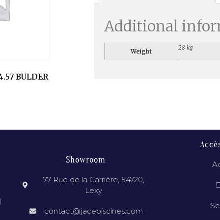
Additional info
28 kg
Weight
4.57 BULDER
Accè
Showroom
Ac
77 Rue de la Carrière, 54720,
D
Lexy
l
Se
contact@jacepiscines.com