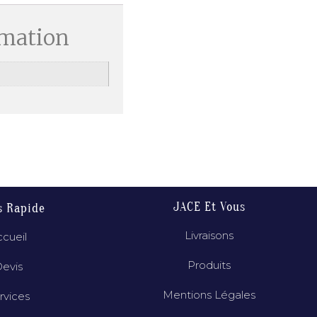
rmation
JACE Et Vous
s Rapide
Livraisons
cueil
Produits
evis
Mentions Légales
rvices