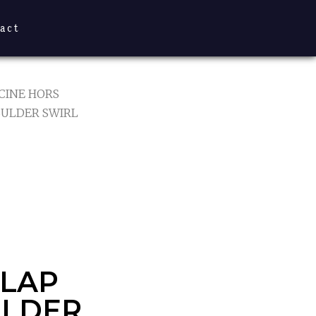
act
SCINE HORS
 BULDER SWIRL
LAP
ULDER
RLAP
ULDER