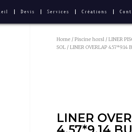
ueil
Devis
Services
Créations
Cont
Home
/
Piscine horsl
/
LINER PI
SOL
/ LINER OVERLAP 4.57*9.14
LINER OVER
4.57*9.14 B
SWIRL
LINER OVE
4.57*9.14 B