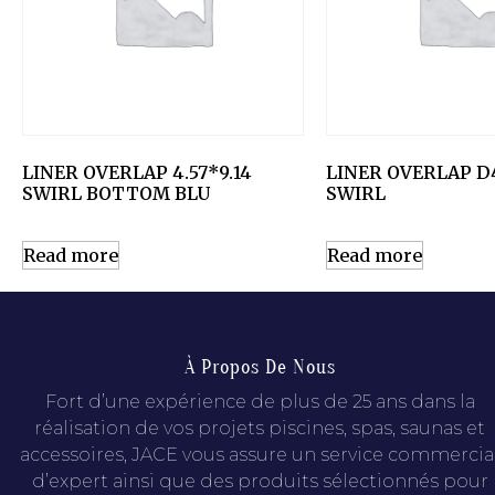
LINER OVERLAP 4.57*9.14
LINER OVERLAP D
SWIRL BOTTOM BLU
SWIRL
Read more
Read more
À Propos De Nous
Fort d’une expérience de plus de 25 ans dans la
réalisation de vos projets piscines, spas, saunas et
accessoires, JACE vous assure un service commercia
d’expert ainsi que des produits sélectionnés pour