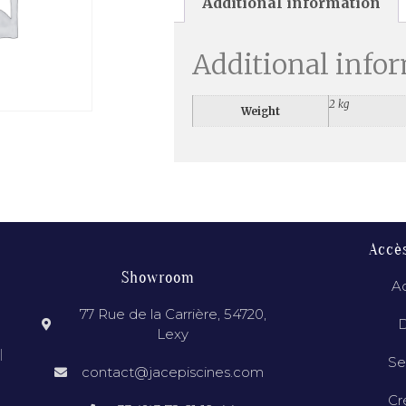
Additional information
Additional info
2 kg
Weight
Accè
Showroom
Ac
77 Rue de la Carrière, 54720,
D
Lexy
l
Se
contact@jacepiscines.com
Cr