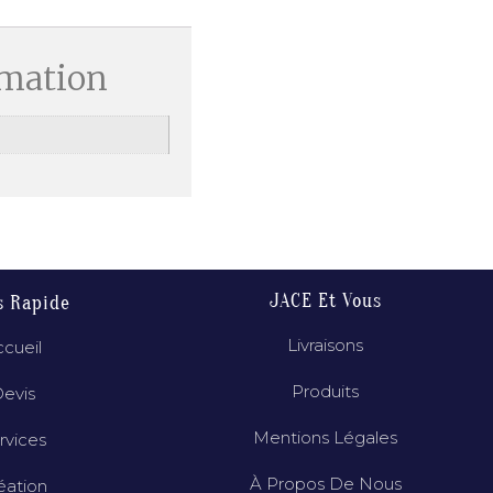
rmation
JACE Et Vous
s Rapide
Livraisons
cueil
Produits
evis
Mentions Légales
rvices
À Propos De Nous
éation