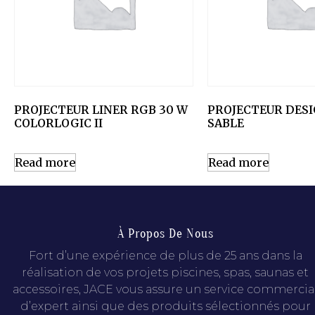
PROJECTEUR LINER RGB 30 W
PROJECTEUR DESI
COLORLOGIC II
SABLE
Read more
Read more
À Propos De Nous
Fort d’une expérience de plus de 25 ans dans la
réalisation de vos projets piscines, spas, saunas et
accessoires, JACE vous assure un service commercia
d’expert ainsi que des produits sélectionnés pour