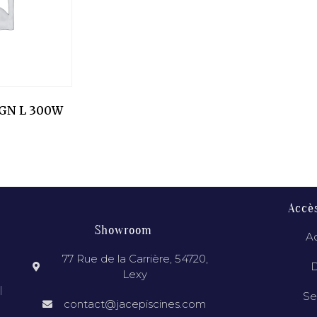
GN L 300W
Accè
Showroom
Ac
77 Rue de la Carrière, 54720,
D
Lexy
l
Se
contact@jacepiscines.com