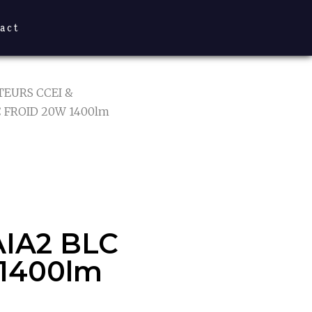
act
TEURS CCEI &
C FROID 20W 1400lm
IA2 BLC
400lm
IA2 BLC
1400lm