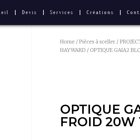
ueil
Devis
Services
Créations
Cont
Home
/
Pièces à sceller
/
PROJEC
HAYWARD
/ OPTIQUE GAIA2 BL
OPTIQUE GA
FROID 20W 1
OPTIQUE GA
FROID 20W 