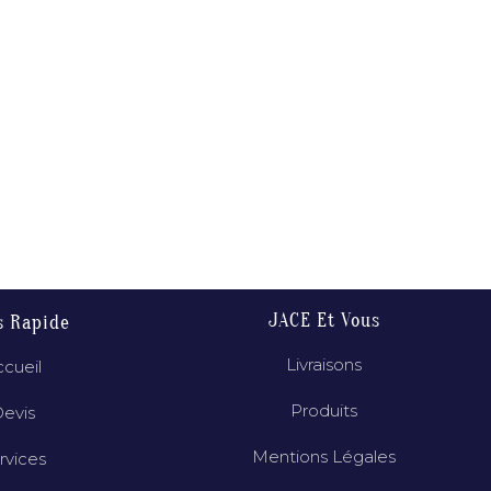
JACE Et Vous
s Rapide
Livraisons
cueil
Produits
evis
Mentions Légales
rvices