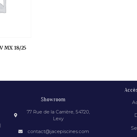
 MX 18/25
Accè
Showroom
Ac
77 Rue de la Carrière, 54720,
D
Lexy
l
Se
contact@jacepiscines.com