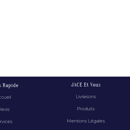
JACE Et Vous
s Rapide
Livraisons
cueil
Produits
evis
Mentions Légales
rvices