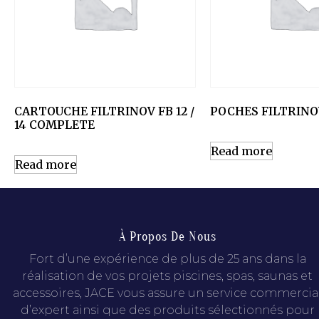
CARTOUCHE FILTRINOV FB 12 /
POCHES FILTRINOV
14 COMPLETE
Read more
Read more
À Propos De Nous
Fort d’une expérience de plus de 25 ans dans la
réalisation de vos projets piscines, spas, saunas et
accessoires, JACE vous assure un service commercia
d’expert ainsi que des produits sélectionnés pour