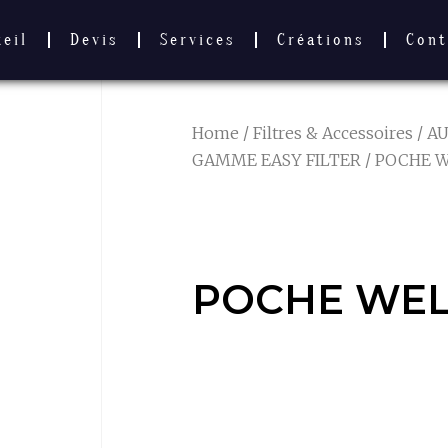
ueil
Devis
Services
Créations
Cont
Home
/
Filtres & Accessoires
/
AU
GAMME EASY FILTER
/ POCHE W
POCHE WELT
POCHE WEL