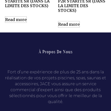
STARITE SR (DANS LA
P2R STARITE SR (DANS
LIMITE DES STOCKS)
LA LIMITE DES
STOCKS)
Read more
Read more
À Propos De Nous
Fort d’une expérience de plus de 25 ans dans la
réalisation de vos projets piscines, spas, saunas et
accessoires, JACE vous assure un service
commercial d’expert ainsi que des produits
sélectionnés pour vous offrir le meilleur de la
qualité.