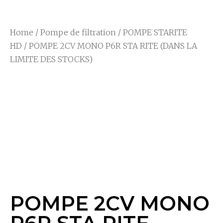
Home
/
Pompe de filtration
/
POMPE STARITE
HD
/ POMPE 2CV MONO P6R STA RITE (DANS LA
LIMITE DES STOCKS)
POMPE 2CV MONO
P6R STA RITE
(DANS LA LIMITE
DES STOCKS)
POMPE 2CV MONO