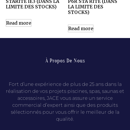
STARITE IE3 (DANS LA
P6R STA RITE (DANS
LIMITE DES STOCKS)
LA LIMITE DES
STOCKS)
Read more
Read more
À Propos De Nous
Fort d’une expérience de plus de 25 ans dans la
réalisation de vos projets piscines, spas, saunas et
accessoires, JACE vous assure un service
commercial d’expert ainsi que des produits
sélectionnés pour vous offrir le meilleur de la
qualité.