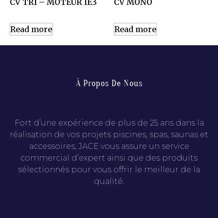
CV TRI – MOTEUR IE3
CV MONO
Read more
Read more
À Propos De Nous
Fort d’une expérience de plus de 25 ans dans la
réalisation de vos projets piscines, spas, saunas et
accessoires, JACE vous assure un service
commercial d’expert ainsi que des produits
sélectionnés pour vous offrir le meilleur de la
qualité.