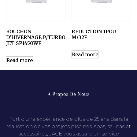
BOUCHON
REDUCTION 1POU
D’HIVERNAGE P/TURBO
M/32F
JET SP1450WP
Read more
Read more
À Propos De Nous
Fort d’une expérience de plus de 25 ans dans la
réalisation de vos projets piscines, spas, saunas et
accessoires, JACE vous assure un service