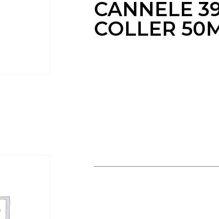
CANNELE 3
COLLER 50
RACCORD BLC CANNELE
39MM A COLLER 50MM