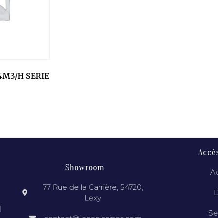
4M3/H SERIE
Accè
Showroom
Ac
77 Rue de la Carrière, 54720,
D
Lexy
l
Se