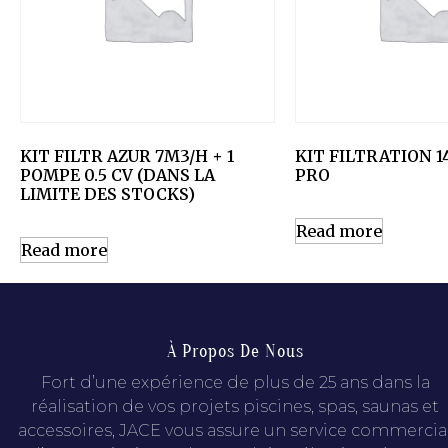
KIT FILTR AZUR 7M3/H + 1
KIT FILTRATION 1
POMPE 0.5 CV (DANS LA
PRO
LIMITE DES STOCKS)
Read more
Read more
À Propos De Nous
Fort d’une expérience de plus de 25 ans dans la
réalisation de vos projets piscines, spas, saunas et
accessoires, JACE vous assure un service commercia