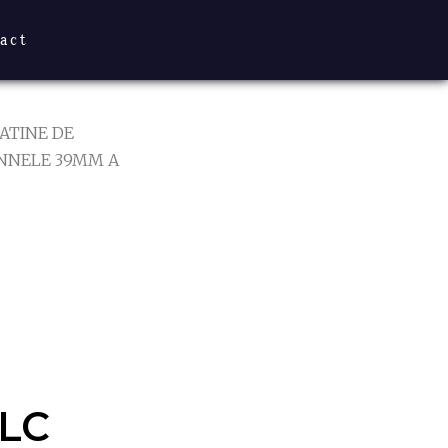
act
ATINE DE
NNELE 39MM A
LC
MM A
MM
LC