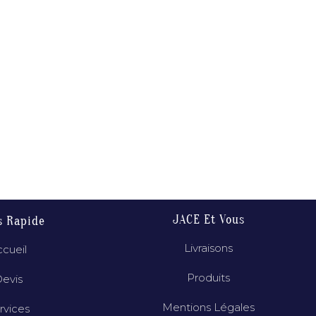
JACE Et Vous
s Rapide
Livraisons
cueil
Produits
evis
Mentions Légales
rvices