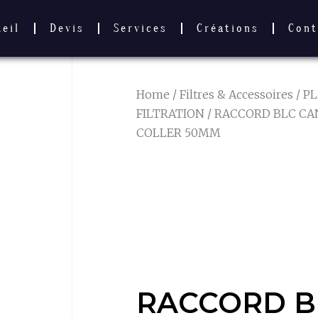
ueil
Devis
Services
Créations
Cont
Home
/
Filtres & Accessoires
/
PL
FILTRATION
/ RACCORD BLC CA
COLLER 50MM
RACCORD B
CANNELE 39
COLLER 50
RACCORD B