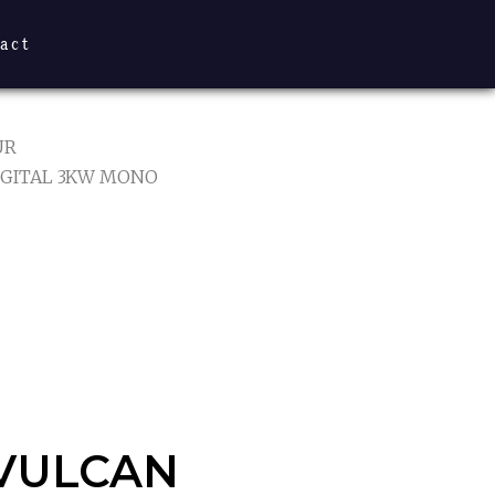
act
UR
IGITAL 3KW MONO
VULCAN
W MONO
VULCAN