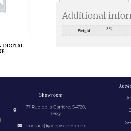
Additional info
3 kg
Weight
 DIGITAL
NE
Accè
Showroom
Ac
77 Rue de la Carrière, 54720,
D
Lexy
l
Se
contact@jacepiscines.com