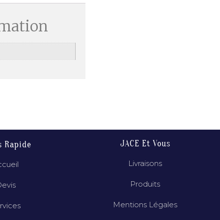
rmation
JACE Et Vous
s Rapide
Livraisons
cueil
Produits
evis
Mentions Légales
rvices