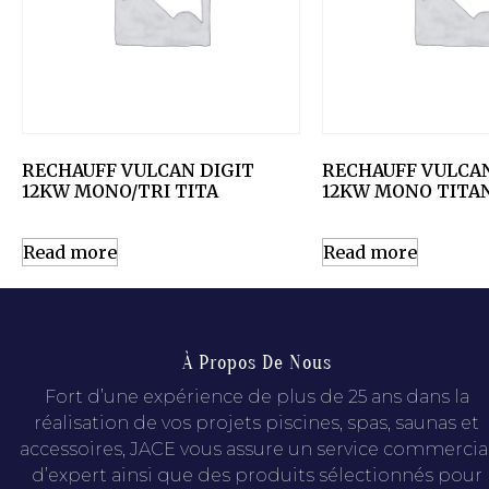
RECHAUFF VULCAN DIGIT
RECHAUFF VULCAN
12KW MONO/TRI TITA
12KW MONO TITA
Read more
Read more
À Propos De Nous
Fort d’une expérience de plus de 25 ans dans la
réalisation de vos projets piscines, spas, saunas et
accessoires, JACE vous assure un service commercia
d’expert ainsi que des produits sélectionnés pour