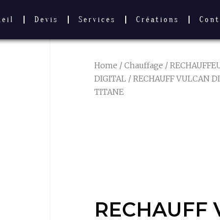
ueil
Devis
Services
Créations
Cont
Home
/
Chauffage
/
RECHAUFFE
DIGITAL
/ RECHAUFF VULCAN D
TITANE
RECHAUFF 
DIGITAL 3K
TITANE
RECHAUFF 