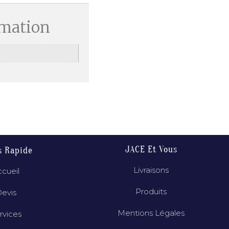
rmation
JACE Et Vous
s Rapide
Livraisons
cueil
Produits
evis
Mentions Légales
rvices