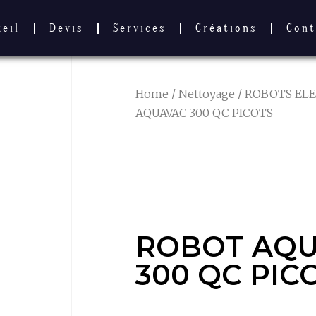
ueil
Devis
Services
Créations
Cont
Home
/
Nettoyage
/
ROBOTS EL
AQUAVAC 300 QC PICOTS
ROBOT AQU
300 QC PIC
ROBOT AQ
300 QC PIC