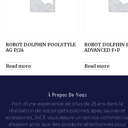
ROBOT DOLPHIN POOLSTYLE
ROBOT DOLPHIN 
AG P/24
ADVANCED F+P
Read more
Read more
À Propos De Nous
Fort d’une expérience de plus de 25 ans dans la
réalisation de vos projets piscines, spas, saunas et
accessoires, JACE vous assure un service commercia
d’expert ainsi que des produits sélectionnés pour