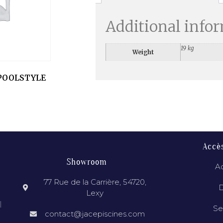
Additional info
19 kg
Weight
POOLSTYLE
Accè
Showroom
Ac
77 Rue de la Carrière, 54720,
D
Lexy
l
Se
contact@jacepiscines.com