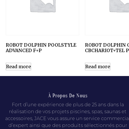
ROBOT DOLPHIN POOLSTYLE
ROBOT DOLPHIN 
ADVANCED F+P
CBCHARIOT+TEL P
Read more
Read more
À Propos De Nous
Fort d’une expérience de plus de 25 ans dans la
réalisation de vos projets piscines, spas, saunas et
accessoires, JACE vous assure un service commercia
d’expert ainsi que des produits sélectionnés pour