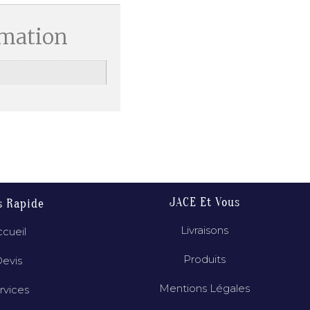
rmation
JACE Et Vous
s Rapide
Livraisons
cueil
Produits
evis
Mentions Légales
rvices