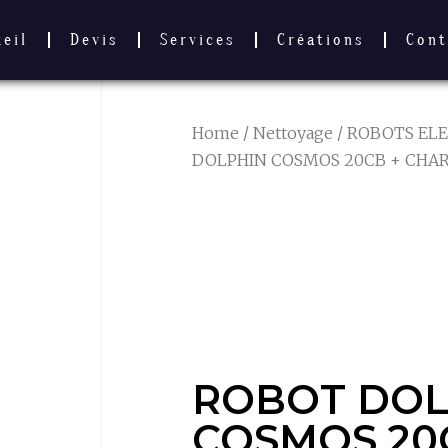
ueil
Devis
Services
Créations
Cont
Home
/
Nettoyage
/
ROBOTS EL
DOLPHIN COSMOS 20CB + CHARI
ROBOT DOL
COSMOS 20
CHARIOT P/
ROBOT DOL
COSMOS 20