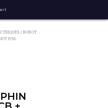
act
ECTRIQUES
/ ROBOT
OT P/16
PHIN
CB +
16
PHIN
CB +