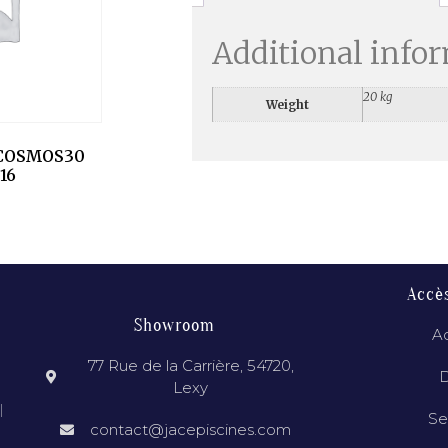
Additional info
20 kg
Weight
COSMOS30
16
Accè
Showroom
Ac
77 Rue de la Carrière, 54720,
D
Lexy
l
Se
contact@jacepiscines.com