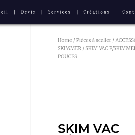
ueil
Devis
Services
Créations
Cont
Home
/
Pièces à sceller
/
ACCESS
SKIMMER
/ SKIM VAC P/SKIMMER
POUCES
SKIM VAC
P/SKIMMER 1
DIAM 6 POU
SKIM VAC