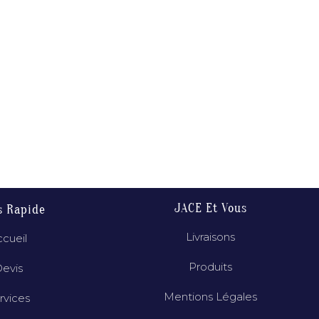
JACE Et Vous
s Rapide
Livraisons
cueil
Produits
evis
Mentions Légales
rvices