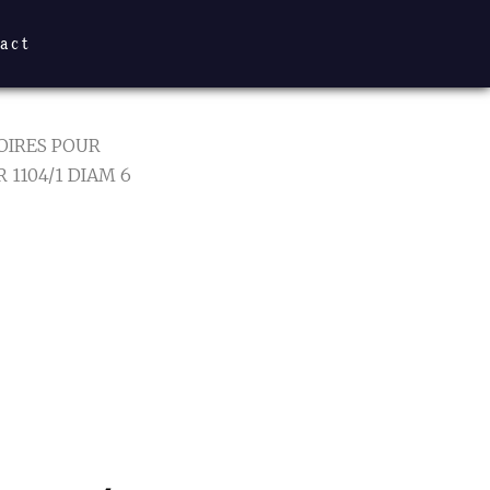
act
OIRES POUR
 1104/1 DIAM 6
104/1
CES