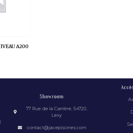
IVEAU A200
Accè
Showroom
Ac
77 Rue de la Carrière, 54720,
D
Lexy
l
Se
contact@jacepiscines.com