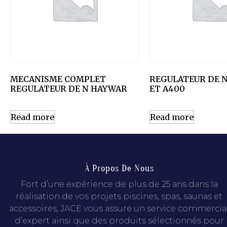
MECANISME COMPLET
REGULATEUR DE N
REGULATEUR DE N HAYWAR
ET A400
Read more
Read more
À Propos De Nous
Fort d’une expérience de plus de 25 ans dans la
réalisation de vos projets piscines, spas, saunas et
accessoires, JACE vous assure un service commercia
d’expert ainsi que des produits sélectionnés pour