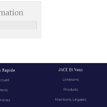
rmation
JACE Et Vous
s Rapide
Livraisons
cueil
Produits
evis
Mentions Légales
rvices