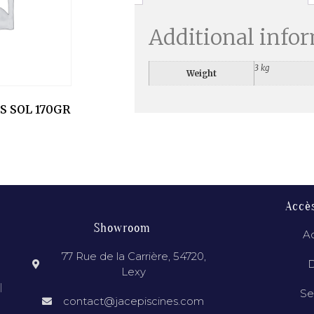
Additional info
3 kg
Weight
S SOL 170GR
Accè
Showroom
Ac
77 Rue de la Carrière, 54720,
D
Lexy
l
Se
contact@jacepiscines.com