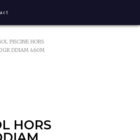
act
SOL PISCINE HORS
70GR DDIAM 4.60M
OL HORS
DDIAM
OL HORS
DDIAM