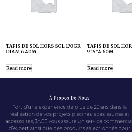
TAPIS DE SOL HORS SOL 170GR
TAPIS DE SOL HOR
DIAM 6.40M
9.15*4.60M
Read more
Read more
À Propos De Nous
Fort d’une expérience de plus de 25 ans dans la
réalisation de vos projets piscines, spas, saunas et
accessoires, JACE vous assure un service commercia
d’expert ainsi que des produits sélectionnés pour