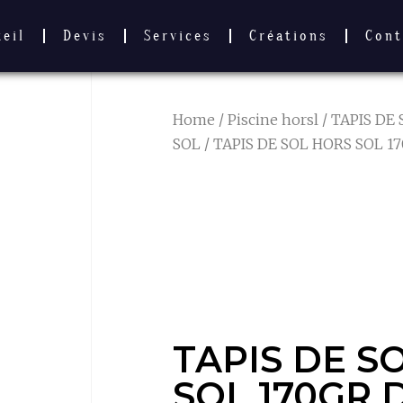
ueil
Devis
Services
Créations
Cont
Home
/
Piscine horsl
/
TAPIS DE 
SOL
/ TAPIS DE SOL HORS SOL 1
TAPIS DE S
SOL 170GR 
4.60M
TAPIS DE S
SOL 170GR 