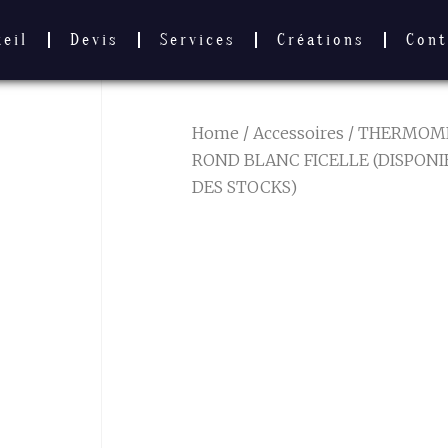
ueil
Devis
Services
Créations
Cont
Home
/
Accessoires
/
THERMOM
ROND BLANC FICELLE (DISPONI
DES STOCKS)
THERMOME
ROND BLAN
FICELLE
(DISPONIBL