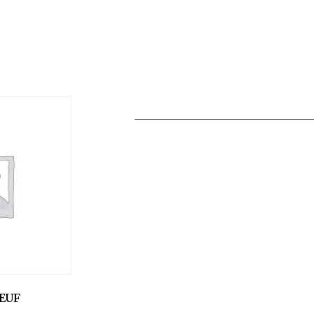
THERMOMETRE ROND BLANC
FICELLE (DISPONIBLE DANS
LA LIMITE DES STOCKS)
EUF