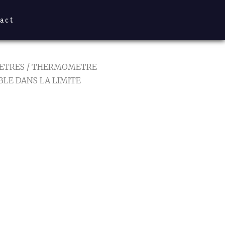
act
ETRES
/ THERMOMETRE
BLE DANS LA LIMITE
TRE
C
E DANS