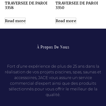
TRAVERSEE DE PAROI
TRAVERSEE DE PAROI
3358
3350
Read more
Read more
À Propos De Nous
Fort d’une expérience de plus de 25 ans dans la
réalisation de vos projets piscines, spas, saunas et
accessoires, JACE vous assure un service
commercial d’expert ainsi que des produits
sélectionnés pour vous offrir le meilleur de la
qualité.