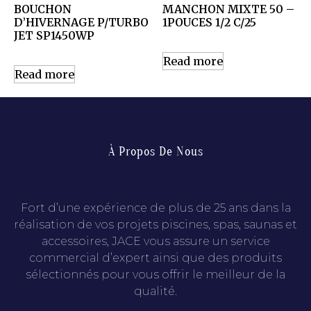
BOUCHON
MANCHON MIXTE 50 –
D’HIVERNAGE P/TURBO
1POUCES 1/2 C/25
JET SP1450WP
Read more
Read more
À Propos De Nous
Fort d’une expérience de plus de 25 ans dans la
réalisation de vos projets piscines, spas, saunas et
accessoires, JACE vous assure un service
commercial d’expert ainsi que des produits
sélectionnés pour vous offrir le meilleur de la
qualité.