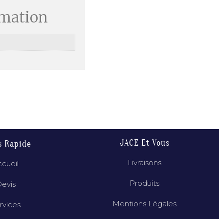
rmation
JACE Et Vous
s Rapide
Livraisons
cueil
Produits
evis
Mentions Légales
rvices