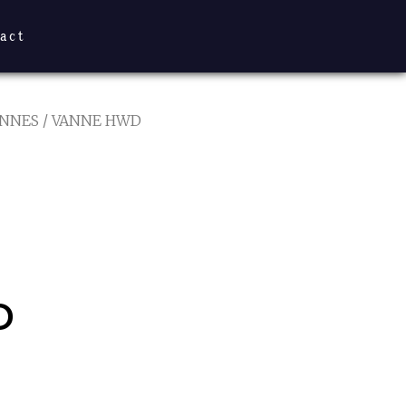
act
ANNES
/ VANNE HWD
D