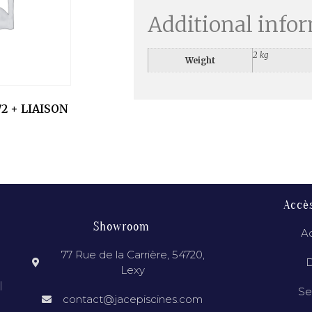
Additional info
2 kg
Weight
/2 + LIAISON
Accè
Showroom
Ac
77 Rue de la Carrière, 54720,
D
Lexy
l
Se
contact@jacepiscines.com