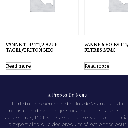
VANNE TOP 1”1/2 AZUR-
VANNE 6 VOIES 1″1
TAGEL/TRITON NEO
FLTRES MMC
Read more
Read more
À Propos De Nous
Fort d’une expérience de plus de 25 ans dans la
réalisation de vos projets piscines, spas, saunas et
accessoires, JACE vous assure un service commercia
d’expert ainsi que des produits sélectionnés pour