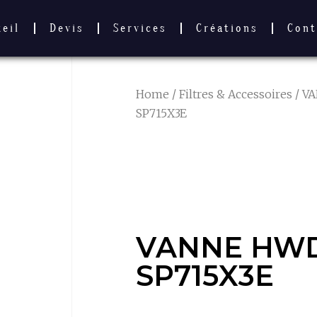
ueil
Devis
Services
Créations
Cont
Home
/
Filtres & Accessoires
/
V
SP715X3E
VANNE HWD
SP715X3E
VANNE HW
SP715X3E