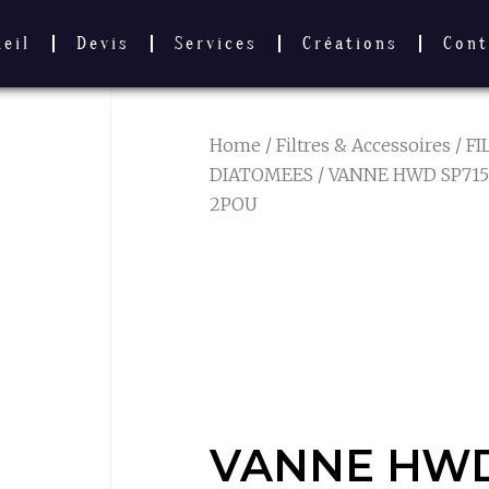
ueil
Devis
Services
Créations
Cont
Home
/
Filtres & Accessoires
/
FI
DIATOMEES
/ VANNE HWD SP71
2POU
VANNE HWD
SP715XR50 
GRID 2POU
VANNE HW