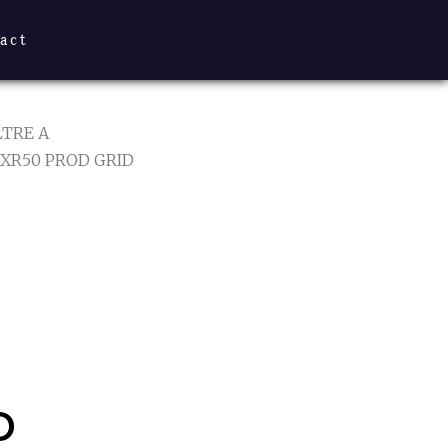
act
LTRE A
5XR50 PROD GRID
PROD
D