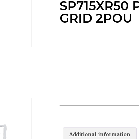
SP715XR50
GRID 2POU
VANNE HWD SP715XR50 PROD
GRID 2POU
Additional information