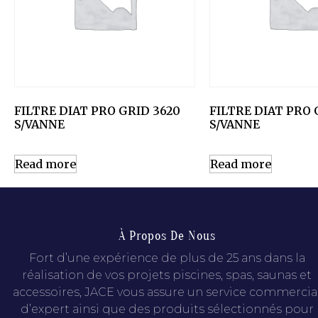
FILTRE DIAT PRO GRID 3620
FILTRE DIAT PRO 
S/VANNE
S/VANNE
Read more
Read more
À Propos De Nous
Fort d’une expérience de plus de 25 ans dans la
réalisation de vos projets piscines, spas, saunas et
accessoires, JACE vous assure un service commercia
d’expert ainsi que des produits sélectionnés pour