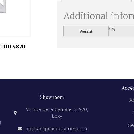
Additional info
3 kg
Weight
GRID 4820
Accè
Showroom
Ac
77 Rue de la Carrière, 54720,
D
Lexy
l
Se
contact@jacepiscines.com