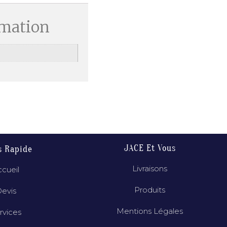
rmation
JACE Et Vous
s Rapide
Livraisons
cueil
Produits
evis
Mentions Légales
rvices