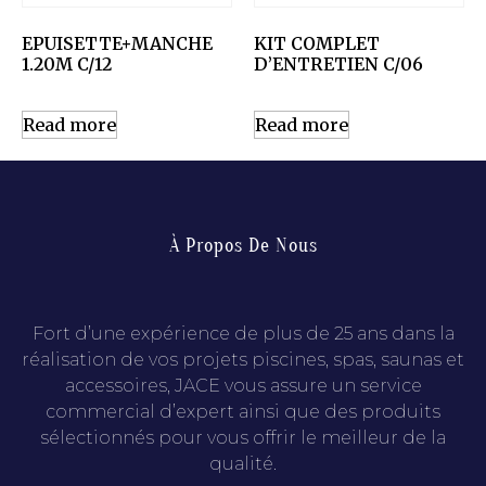
EPUISETTE+MANCHE
KIT COMPLET
1.20M C/12
D’ENTRETIEN C/06
Read more
Read more
À Propos De Nous
Fort d’une expérience de plus de 25 ans dans la
réalisation de vos projets piscines, spas, saunas et
accessoires, JACE vous assure un service
commercial d’expert ainsi que des produits
sélectionnés pour vous offrir le meilleur de la
qualité.