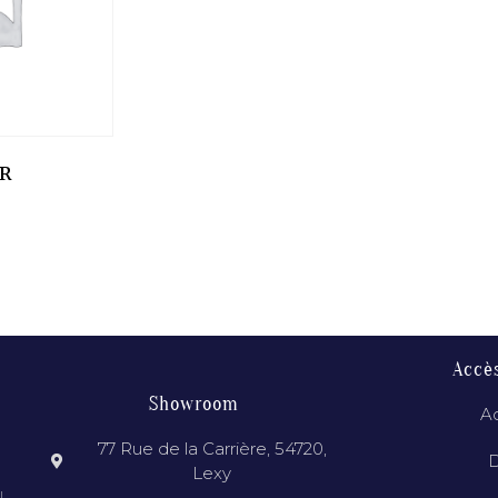
ER
Accè
Showroom
Ac
77 Rue de la Carrière, 54720,
D
Lexy