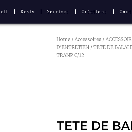
ueil
Devis
Services
Créations
Cont
Home
/
Accessoires
/
ACCESSOIR
D'ENTRETIEN
/ TETE DE BALAI
TRANP C/12
TETE DE BAL
LUNE LESTE
C/12
TETE DE BA