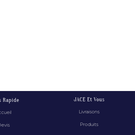
JACE Et Vous
s Rapide
Livraisons
cueil
Produits
evis