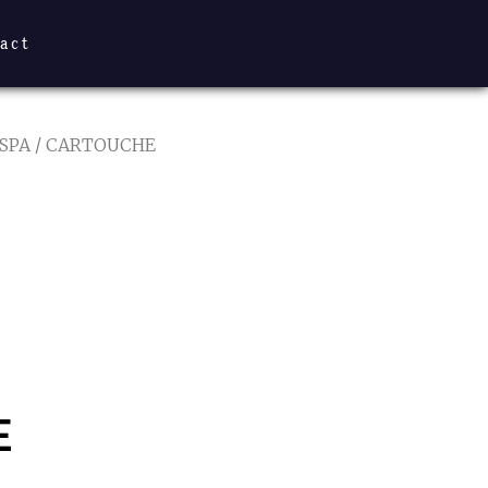
act
SPA
/ CARTOUCHE
E
E/13″?19″
E