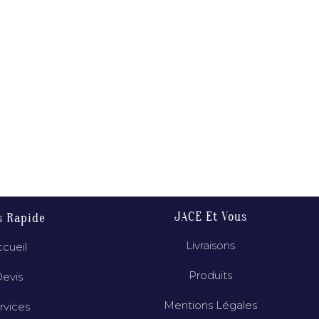
JACE Et Vous
s Rapide
Livraisons
cueil
Produits
evis
Mentions Légales
rvices