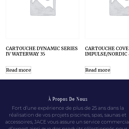
CARTOUCHE DYNAMIC SERIES
CARTOUCHE COVE
IV WATERWAY 35
IMPULSE/NORDIC 
Read more
Read more
À Propos De Nous
Fort d’une expérience de plus de 25 ans dans la
réalisation de vos projets piscines, spas, saunas et
accessoires, JACE vous assure un service commercia
d’expert ainsi que des produits sélectionnés pour