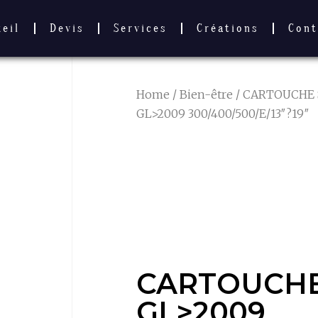
ueil
Devis
Services
Créations
Cont
Home
/
Bien-être
/
CARTOUCHE 
GL>2009 300/400/500/E/13″?19″
CARTOUCH
GL>2009
300/400/500/
CARTOUCH
GL>2009