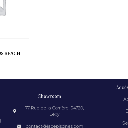
& BEACH
Accè
Showroom
Ac
77 Rue de la Carrière, 54720,
D
Lexy
l
Se
contact@jacepiscines.com