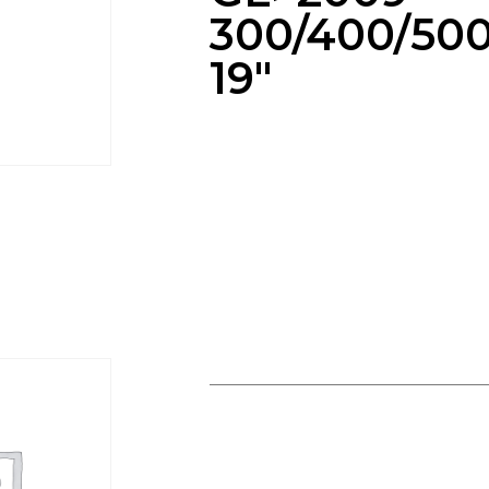
300/400/500
19″
CARTOUCHE GL>2009
300/400/500/E/13″?19″