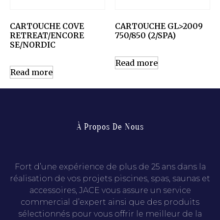
CARTOUCHE COVE
CARTOUCHE GL>2009
RETREAT/ENCORE
750/850 (2/SPA)
SE/NORDIC
Read more
Read more
À Propos De Nous
Fort d’une expérience de plus de 25 ans dans la
réalisation de vos projets piscines, spas, saunas et
accessoires, JACE vous assure un service
commercial d’expert ainsi que des produits
sélectionnés pour vous offrir le meilleur de la