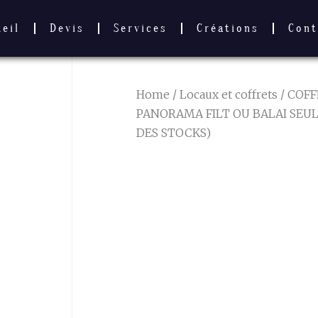
ueil
Devis
Services
Créations
Cont
Home
/
Locaux et coffrets
/
COFF
PANORAMA FILT OU BALAI SEUL
DES STOCKS)
COFFRET
PANORAMA F
BALAI SEUL
LA LIMITE D