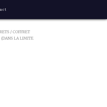
act
RETS
/ COFFRET
 (DANS LA LIMITE
ILT OU
 (DANS
ES