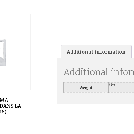
COFFRET PANORAMA FILT OU
BALAI SEUL (DANS LA LIMITE
DES STOCKS)
Additional information
Additional info
1 kg
Weight
AMA
(DANS LA
KS)