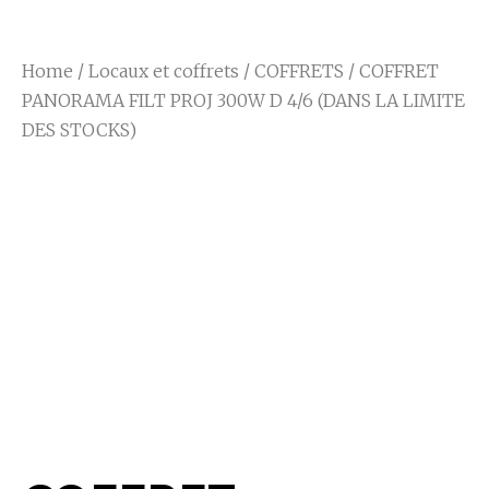
Home
/
Locaux et coffrets
/
COFFRETS
/ COFFRET
PANORAMA FILT PROJ 300W D 4/6 (DANS LA LIMITE
DES STOCKS)
COFFRET
PANORAMA FILT
PROJ 300W D 4/6
(DANS LA LIMITE
DES STOCKS)