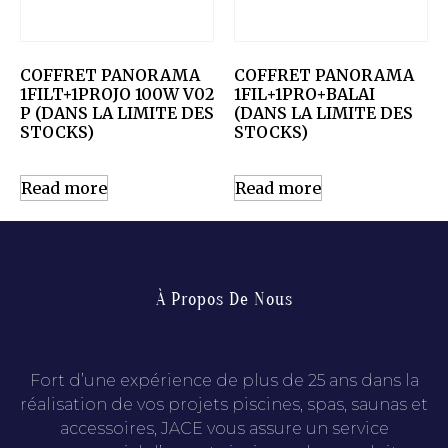
COFFRET PANORAMA
COFFRET PANORAMA
1FILT+1PROJO 100W V02
1FIL+1PRO+BALAI
P (DANS LA LIMITE DES
(DANS LA LIMITE DES
STOCKS)
STOCKS)
Read more
Read more
À Propos De Nous
Fort d’une expérience de plus de 25 ans dans la
réalisation de vos projets piscines, spas, saunas et
accessoires, JACE vous assure un service