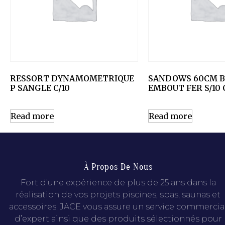
RESSORT DYNAMOMETRIQUE
SANDOWS 60CM B
P SANGLE C/10
EMBOUT FER S/10 
Read more
Read more
À Propos De Nous
Fort d’une expérience de plus de 25 ans dans la
réalisation de vos projets piscines, spas, saunas et
accessoires, JACE vous assure un service commercia
d’expert ainsi que des produits sélectionnés pour