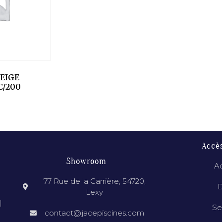
EIGE
C/200
Accè
Showroom
Ac
77 Rue de la Carrière, 54720,
D
Lexy
l
Se
contact@jacepiscines.com