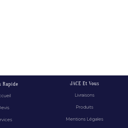
JACE Et Vous
s Rapide
Livraisons
cueil
Produits
evis
Mentions Légales
rvices