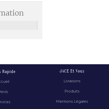
rmation
JACE Et Vous
s Rapide
Livraisons
cueil
Produits
evis
Mentions Légales
rvices