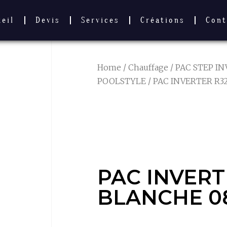
ueil
Devis
Services
Créations
Cont
Home
/
Chauffage
/
PAC STEP I
POOLSTYLE
/ PAC INVERTER R
PAC INVERT
BLANCHE 0
PAC INVERT
BLANCHE 0