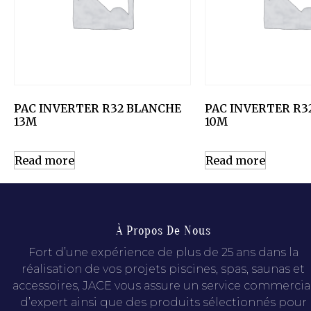
PAC INVERTER R32 BLANCHE
PAC INVERTER R3
13M
10M
Read more
Read more
À Propos De Nous
Fort d’une expérience de plus de 25 ans dans la
réalisation de vos projets piscines, spas, saunas et
accessoires, JACE vous assure un service commercia
d’expert ainsi que des produits sélectionnés pour