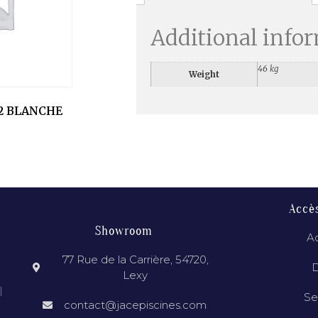
Additional info
46 kg
Weight
2 BLANCHE
Accè
Showroom
Ac
77 Rue de la Carrière, 54720,
D
Lexy
l
Se
contact@jacepiscines.com