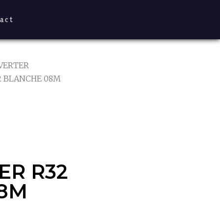
act
NVERTER
32 BLANCHE 08M
ER R32
8M
ER R32
8M