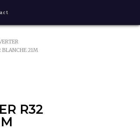
act
NVERTER
2 BLANCHE 21M
ER R32
1M
ER R32
1M