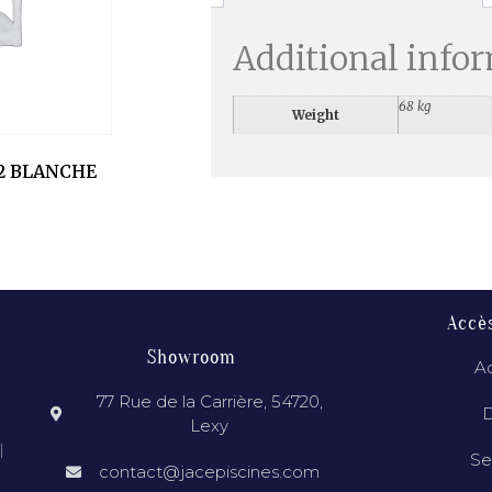
Additional info
68 kg
Weight
2 BLANCHE
Accè
Showroom
Ac
77 Rue de la Carrière, 54720,
D
Lexy
l
Se
contact@jacepiscines.com