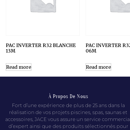
PAC INVERTER R32 BLANCHE
PAC INVERTER R3
13M
06M
Read more
Read more
À Propos De Nous
Fort d’une expérience de plus de 25 ans dans la
réalisation de vos projets piscines, spas, saunas et
accessoires, JACE vous assure un service commercia
d’expert ainsi que des produits sélectionnés pour