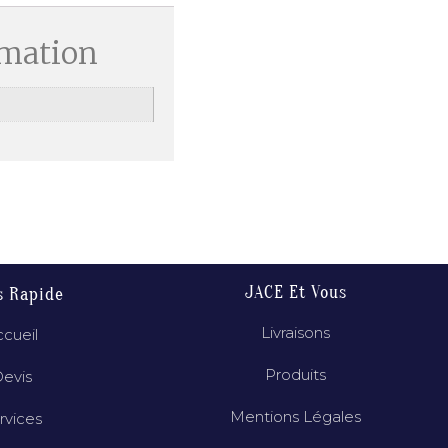
rmation
JACE Et Vous
s Rapide
Livraisons
cueil
Produits
evis
Mentions Légales
rvices