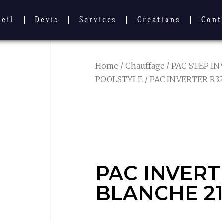
ueil
Devis
Services
Créations
Cont
Home
/
Chauffage
/
PAC STEP I
POOLSTYLE
/ PAC INVERTER R3
PAC INVERT
BLANCHE 2
PAC INVERT
BLANCHE 2