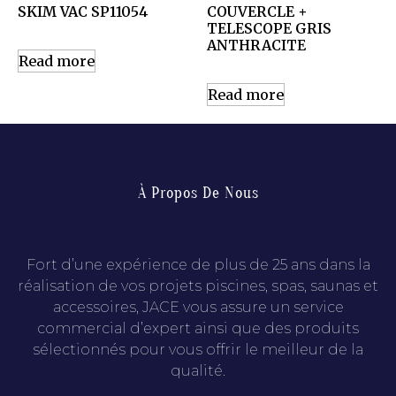
SKIM VAC SP11054
COUVERCLE +
TELESCOPE GRIS
ANTHRACITE
Read more
Read more
À Propos De Nous
Fort d’une expérience de plus de 25 ans dans la
réalisation de vos projets piscines, spas, saunas et
accessoires, JACE vous assure un service
commercial d’expert ainsi que des produits
sélectionnés pour vous offrir le meilleur de la
qualité.