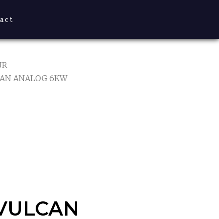
act
UR
CAN ANALOG 6KW
VULCAN
W
T
VULCAN