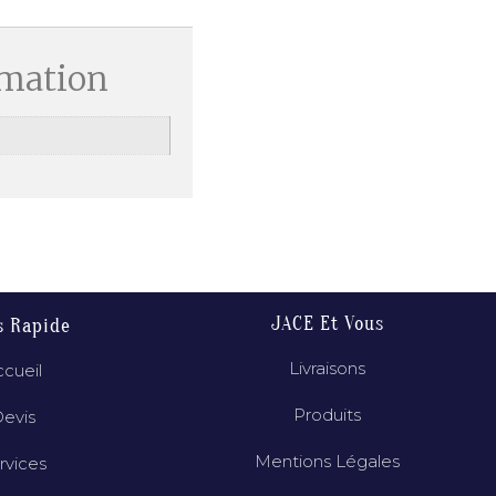
rmation
JACE Et Vous
s Rapide
Livraisons
cueil
Produits
evis
Mentions Légales
rvices