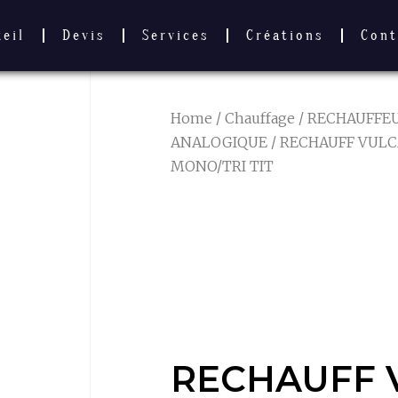
ueil
Devis
Services
Créations
Cont
Home
/
Chauffage
/
RECHAUFFE
ANALOGIQUE
/ RECHAUFF VUL
MONO/TRI TIT
RECHAUFF 
ANALOG 6K
MONO/TRI TI
RECHAUFF 