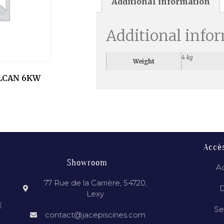
Additional information
Additional info
4 kg
Weight
LCAN 6KW
Accè
Showroom
Ac
77 Rue de la Carrière, 54720,
D
Lexy
l
Se
contact@jacepiscines.com