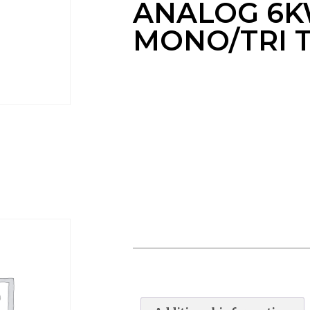
ANALOG 6
MONO/TRI T
RECHAUFF VULCAN ANALOG
6KW MONO/TRI TIT