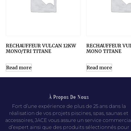
RECHAUFFEUR VULCAN 12KW
RECHAUFFEUR VU
MONO/TRI TITANE
MONO TITANE
Read more
Read more
À Propos De Nous
Fort d’une expérience de plus de 25 ans dans la
réalisation de vos projets piscines, spas, saunas et
accessoires, JACE vous assure un service commercia
d’expert ainsi que des produits sélectionnés pour