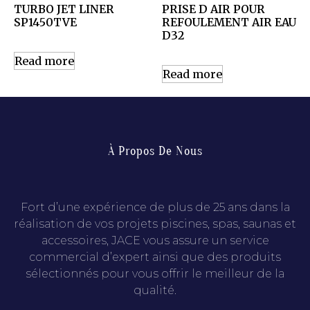
TURBO JET LINER
PRISE D AIR POUR
SP1450TVE
REFOULEMENT AIR EAU
D32
Read more
Read more
À Propos De Nous
Fort d’une expérience de plus de 25 ans dans la
réalisation de vos projets piscines, spas, saunas et
accessoires, JACE vous assure un service
commercial d’expert ainsi que des produits
sélectionnés pour vous offrir le meilleur de la
qualité.