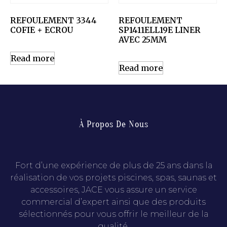
REFOULEMENT 3344
REFOULEMENT
COFIE + ECROU
SP1411ELL19E LINER
AVEC 25MM
Read more
Read more
À Propos De Nous
Fort d’une expérience de plus de 25 ans dans la
réalisation de vos projets piscines, spas, saunas et
accessoires, JACE vous assure un service
commercial d’expert ainsi que des produits
sélectionnés pour vous offrir le meilleur de la
qualité.