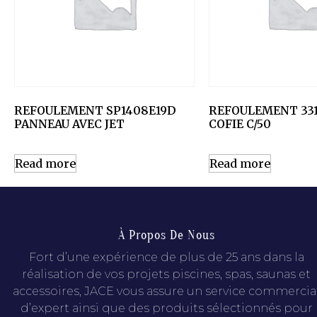
REFOULEMENT SP1408E19D
REFOULEMENT 331
PANNEAU AVEC JET
COFIE C/50
Read more
Read more
À Propos De Nous
Fort d’une expérience de plus de 25 ans dans la
réalisation de vos projets piscines, spas, saunas et
accessoires, JACE vous assure un service commercia
d’expert ainsi que des produits sélectionnés pour