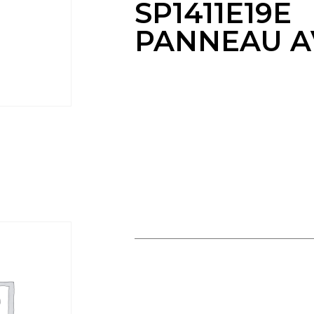
SP1411E19E
PANNEAU A
REFOULEMENT SP1411E19E
PANNEAU AVEC JET