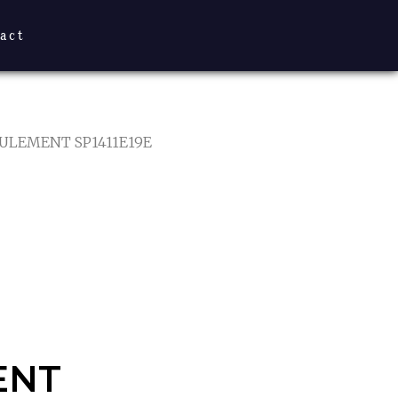
act
ULEMENT SP1411E19E
NT
EC JET
ENT