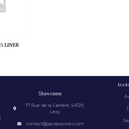
5 LINER
Accè
Showroom
Ac
77 Rue de la Carrière, 54720,
D
Lexy
l
Se
contact@jacepiscines.com