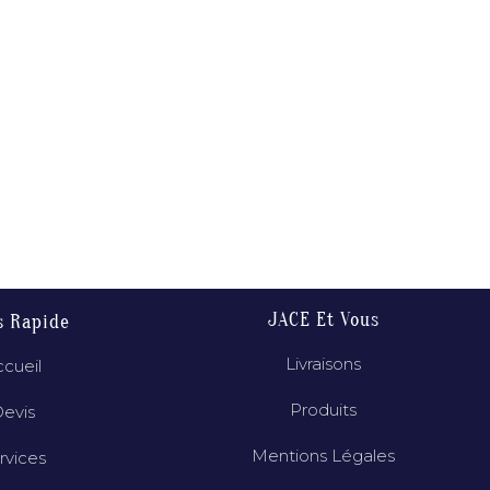
JACE Et Vous
s Rapide
Livraisons
cueil
Produits
evis
Mentions Légales
rvices