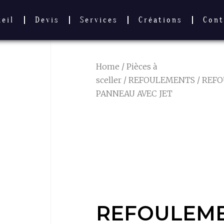
ueil
Devis
Services
Créations
Cont
Home
/
Pièces à
sceller
/
REFOULEMENTS
/ REFO
PANNEAU AVEC JET
REFOULEME
SP1411E19E
PANNEAU AV
REFOULEM