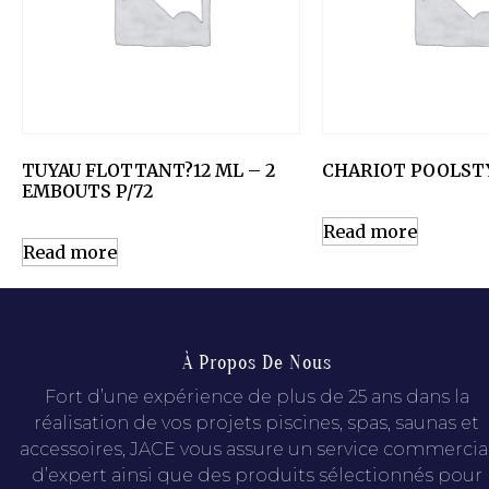
TUYAU FLOTTANT?12 ML – 2
CHARIOT POOLSTY
EMBOUTS P/72
Read more
Read more
À Propos De Nous
Fort d’une expérience de plus de 25 ans dans la
réalisation de vos projets piscines, spas, saunas et
accessoires, JACE vous assure un service commercia
d’expert ainsi que des produits sélectionnés pour