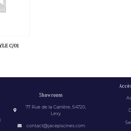
LE C/01
Accè
Showroom
Ac
77 Rue de la Carrière, 54720,
D
Lexy
l
Se
contact@jacepiscines.com