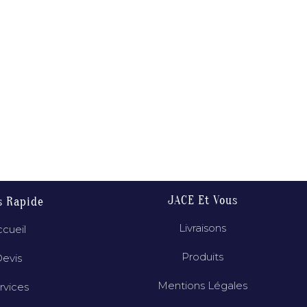
JACE Et Vous
s Rapide
Livraisons
cueil
Produits
evis
Mentions Légales
rvices