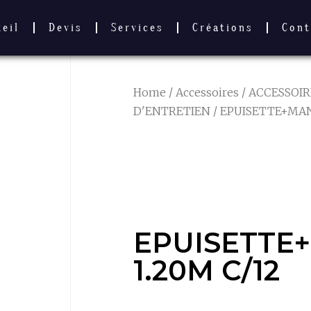
ueil
Devis
Services
Créations
Cont
Home
/
Accessoires
/
ACCESSOIR
D'ENTRETIEN
/ EPUISETTE+MAN
EPUISETTE
1.20M C/12
EPUISETTE
1.20M C/12